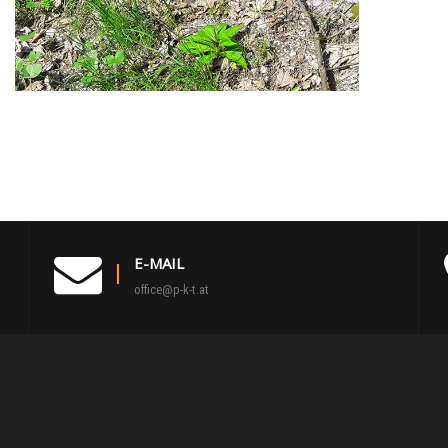
E-MAIL
office@p-k-t.at